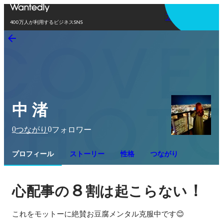
アプリを使う
400万人が利用するビジネスSNS
中 渚
0
0
つながり
フォロワー
プロフィール
ストーリー
性格
つながり
８
！
心配事の
割は起こらない
これをモットーに絶賛お豆腐メンタル克服中です😊