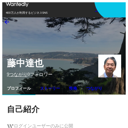
アプリを使う
400万人が利用するビジネスSNS
藤中達也
9
0
つながり
フォロワー
プロフィール
ストーリー
性格
つながり
自己紹介
ログインユーザーのみに公開