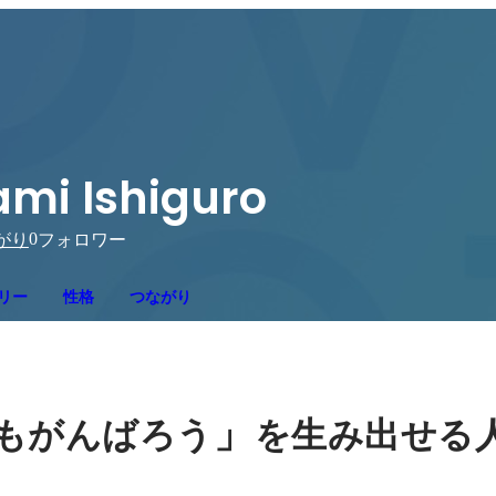
mi Ishiguro
0
がり
フォロワー
リー
性格
つながり
」
もがんばろう
を生み出せる