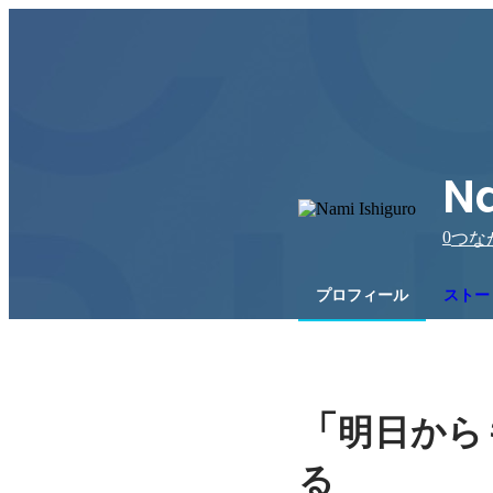
Na
0
つな
プロフィール
ストー
「
明日から
る