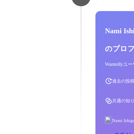
Nami Is
のプロ
Wantedl
過去の投
共通の知
Nami I