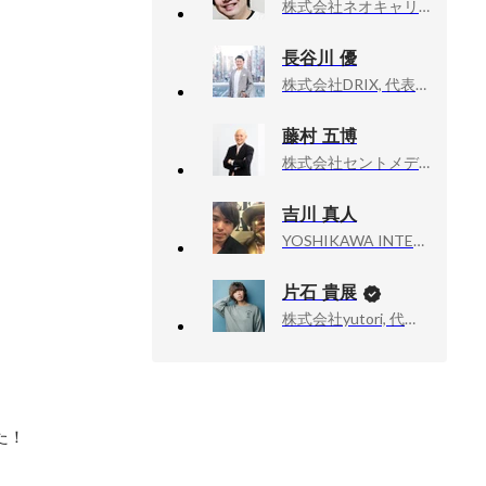
株式会社ネオキャリア, リクルーティングメディア東日本事業部 営業責任者
長谷川 優
株式会社DRIX, 代表取締役CEO
藤村 五博
株式会社セントメディア, 株式会社ウィルオブ・ワーク
吉川 真人
YOSHIKAWA INTERNATIONAL TRADING CONSULTING LIMITED, CEO
片石 貴展
株式会社yutori, 代表取締役社長