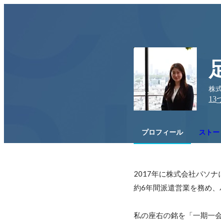
株
13
プロフィール
ストー
2017年に株式会社パソナ
約6年間派遣営業を務め、
私の座右の銘を「一期一会