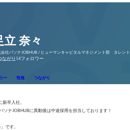
足立 奈々
式会社パソナJOBHUB / ヒューマンキャピタルマネジメント部 タレン
14
つながり
フォロワー
リー
性格
つながり
に新卒入社。

パソナJOBHUBに異動後は中途採用を担当しております！

」です。
