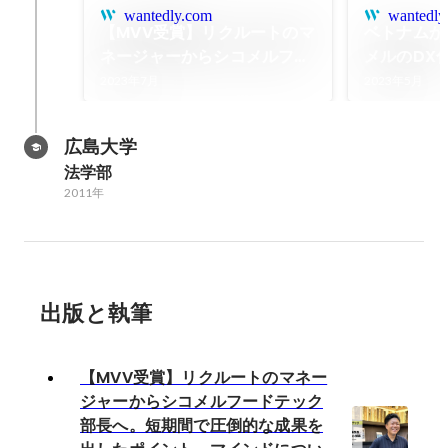
wantedly.com
wantedly
【MVV受賞】リクルートのマ
ベトナムか
ネージャーからシコメルフー
メルのDX
ドテック部長へ。短期間で圧
CTO畠山
2023年7月
2023年5月
倒的な成果を出したポイン
について伺
ト、マインドについてインタ
広島大学
ビューしました！
法学部
2011年
出版と執筆
【MVV受賞】リクルートのマネー
ジャーからシコメルフードテック
部長へ。短期間で圧倒的な成果を