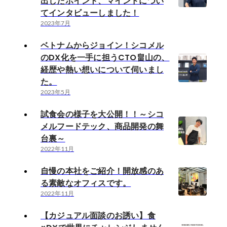
出したポイント、マインドについ
てインタビューしました！
2023年7月
ベトナムからジョイン！シコメル
のDX化を一手に担うCTO畠山の、
経歴や熱い想いについて伺いまし
た。
2023年5月
試食会の様子を大公開！！～シコ
メルフードテック、商品開発の舞
台裏～
2022年11月
自慢の本社をご紹介！開放感のあ
る素敵なオフィスです。
2022年11月
【カジュアル面談のお誘い】食