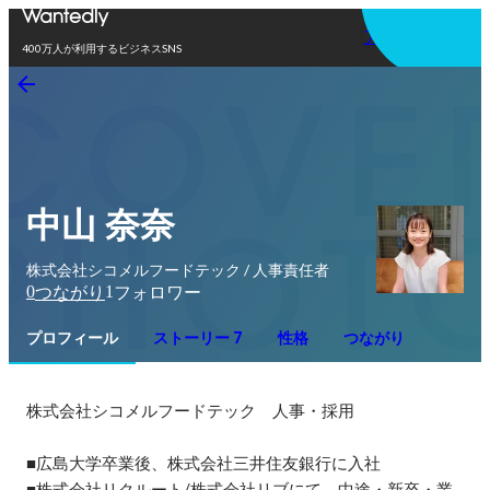
アプリを使う
400万人が利用するビジネスSNS
中山 奈奈
株式会社シコメルフードテック / 人事責任者
0
1
つながり
フォロワー
プロフィール
ストーリー 7
性格
つながり
株式会社シコメルフードテック　人事・採用

■広島大学卒業後、株式会社三井住友銀行に入社

■株式会社リクルート/株式会社リブにて、中途・新卒・業