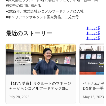
務委託の採用に携わる

■2022年、株式会社シコメルフードテックに入社

■キャリアコンサルタント国家資格。二児の母
もっと見る
最近のストーリー
もっと見る
もっと見る
【MVV受賞】リクルートのマネージ
ベトナムから
ャーからシコメルフードテック部長
DX化を一手
へ。短期間で圧倒的な成果を出した
や熱い想いに
July 28, 2023
May 15, 2023
ポイント、マインドについてインタ
ビューしました！