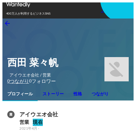
アプリを使う
400万人が利用するビジネスSNS
西田 菜々帆
アイウエオ会社 / 営業
0
0
つながり
フォロワー
プロフィール
ストーリー
性格
つながり
アイウエオ会社
営業
現在
2021年4月
-