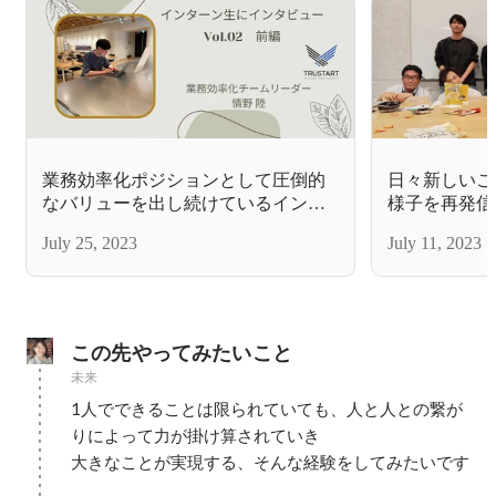
業務効率化ポジションとして圧倒的
日々新しいこと
なバリューを出し続けているインタ
様子を再発信
ーン生、情野さんにインタビュー！
ルチャーとは
July 25, 2023
July 11, 2023
前編
この先やってみたいこと
未来
1人でできることは限られていても、人と人との繋が
りによって力が掛け算されていき

大きなことが実現する、そんな経験をしてみたいです