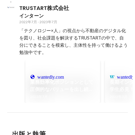
TRUSTART株式会社
インターン
2022年7月
-
2023年7月
「テクノロジー×人」の視点から不動産のデジタル化
を図り、社会課題を解決するTRUSTARTの中で、自
分にできることを模索し、主体性を持って働けるよう
勉強中です。
wantedly.com
wantedly
業務効率化ポジションとして
長期インタ
圧倒的なバリューを出し続け
学生必見！T
ているインターン生、情野さ
ターン組織
2023年7月
2023年3月
んにインタビュー！前編
出版と執筆