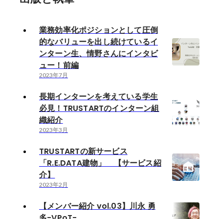
業務効率化ポジションとして圧倒
的なバリューを出し続けているイ
ンターン生、情野さんにインタビ
ュー！前編
2023年7月
長期インターンを考えている学生
必見！TRUSTARTのインターン組
織紹介
2023年3月
TRUSTARTの新サービス
「R.E.DATA建物」 【サービス紹
介】
2023年2月
【メンバー紹介 vol.03】川永 勇
多-VPoT-