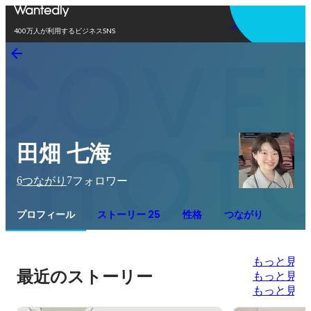
アプリを使う
400万人が利用するビジネスSNS
田畑 七海
6
7
つながり
フォロワー
プロフィール
ストーリー 25
性格
つながり
もっと見る
最近のストーリー
もっと見る
もっと見る