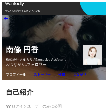
アプリを使う
400万人が利用するビジネスSNS
南條 円香
株式会社メルカリ / Executive Assistant
53
1
つながり
フォロワー
プロフィール
ストーリー
性格
つながり
自己紹介
ログインユーザーのみに公開