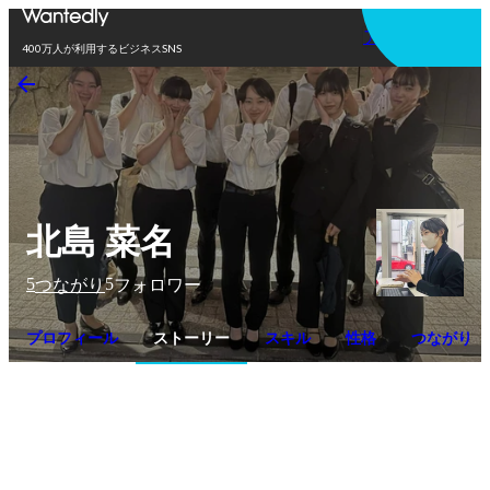
アプリを使う
400万人が利用するビジネスSNS
北島 菜名
5
5
つながり
フォロワー
プロフィール
ストーリー
スキル
性格
つながり