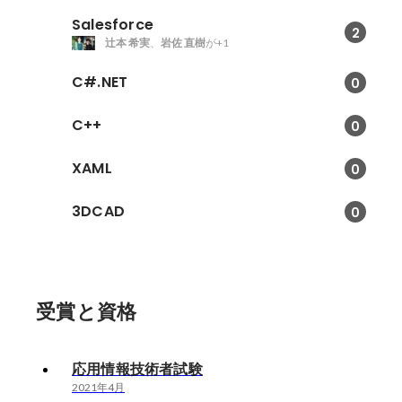
Salesforce
2
辻本 希実
、
岩佐 直樹
が+1
C#.NET
0
C++
0
XAML
0
3DCAD
0
受賞と資格
応用情報技術者試験
2021年4月