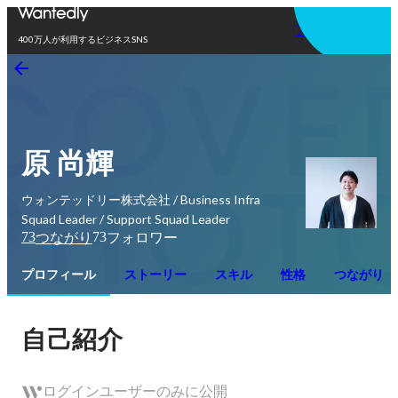
アプリを使う
400万人が利用するビジネスSNS
原 尚輝
ウォンテッドリー株式会社 / Business Infra
Squad Leader / Support Squad Leader
73
73
つながり
フォロワー
プロフィール
ストーリー
スキル
性格
つながり
自己紹介
ログインユーザーのみに公開