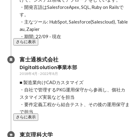
・開発言語はSalesforceApex, SQL, Ruby on Railsで
す。

・主なツール: HubSpot, Salesforce(Salescloud), Table
au, Zapier

・期間: 22/09 - 現在
さらに表示
富士通株式会社
DigitalSolution事業本部
2018年4月
-
2022年8月
■ 製造業向けCADカスタマイズ

・自社で管理するPKG運用保守から参画し、個社カ
スタマイズ実装などを担当

・要件定義工程から結合テスト、その後の運用保守ま
で担当
さらに表示
東京理科大学