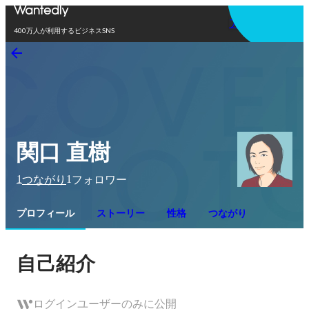
アプリを使う
400万人が利用するビジネスSNS
関口 直樹
1
1
つながり
フォロワー
プロフィール
ストーリー
性格
つながり
自己紹介
ログインユーザーのみに公開