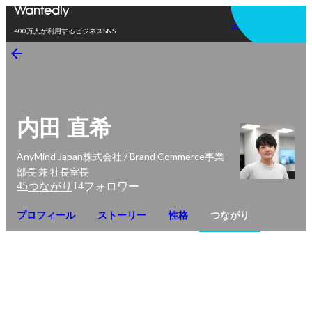
アプリを使う
400万人が利用するビジネスSNS
内田 直希
AnyMind Japan株式会社 / Brand Commerce事業
部長 兼 社長室長
45
14
つながり
フォロワー
プロフィール
ストーリー
性格
つながり