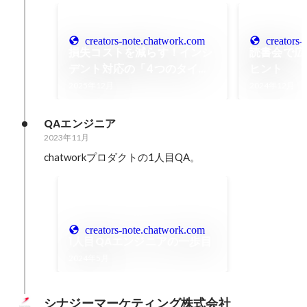
creators-note.chatwork.com
creators
損失コストを減らす！インシ
読書会で広
デント対応の「4つのタイム
ヒント
スパン」可視化戦略
2025年12月
2024年12月
QAエンジニア
2023年11月
chatworkプロダクトの1人目QA。
creators-note.chatwork.com
1人目QAエンジニアの一歩目
2024年5月
シナジーマーケティング株式会社