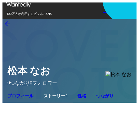
アプリを使う
400万人が利用するビジネスSNS
松本 なお
0
0
つながり
フォロワー
プロフィール
ストーリー 1
性格
つながり