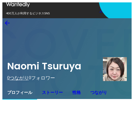
アプリを使う
400万人が利用するビジネスSNS
Naomi Tsuruya
0
0
つながり
フォロワー
プロフィール
ストーリー
性格
つながり