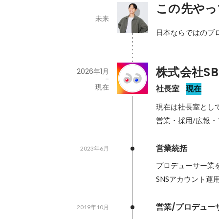
この先やっ
未来
日本ならではのブ
株式会社SBI
2026年1月
-
現在
社長室
現在
現在は社長室として
営業・採用/広報・プ
営業統括
2023年6月
プロデューサー業
SNSアカウント
営業/プロデュー
2019年10月