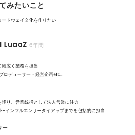
てみたいこと
ロードウェイ文化を作りたい
 LuaaZ
6年間
幅広く業務を担当

ロデューサー・経営企画etc...
を降り、営業統括として法人営業に注力

運用〜インフルエンサータイアップまでを包括的に担当
サー