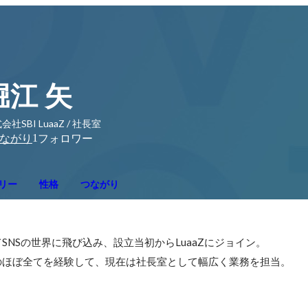
堀江 矢
会社SBI LuaaZ / 社長室
1
ながり
フォロワー
リー
性格
つながり
NSの世界に飛び込み、設立当初からLuaaZにジョイン。
