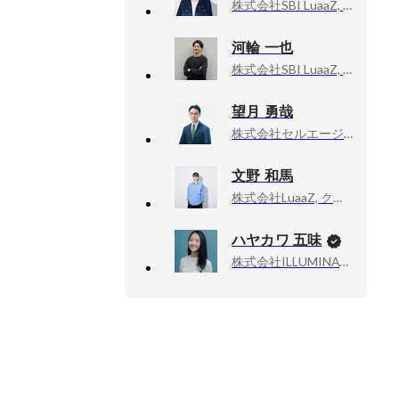
株式会社SBI LuaaZ, HR
河輪 一也
株式会社SBI LuaaZ, Head of Account
望月 勇哉
株式会社セルエージェント, 代表取締役
文野 和馬
株式会社LuaaZ, クリエイティブディレクター
ハヤカワ 五味
株式会社ILLUMINATE, 代表取締役