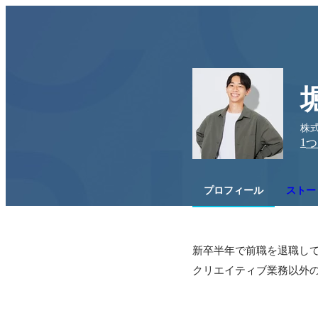
株式
1
つ
プロフィール
ストー
新卒半年で前職を退職してS