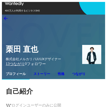
アプリを使う
400万人が利用するビジネスSNS
栗田 直也
株式会社メルカリ / UI/UXデザイナー
13
0
つながり
フォロワー
プロフィール
ストーリー
性格
つながり
自己紹介
ログインユーザーのみに公開