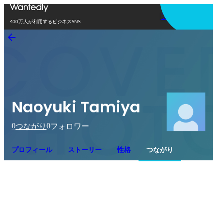
アプリを使う
400万人が利用するビジネスSNS
Naoyuki Tamiya
0
0
つながり
フォロワー
プロフィール
ストーリー
性格
つながり