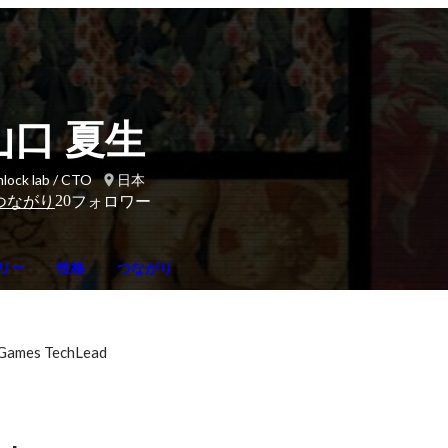
山口 夏生
lock lab / CTO
日本
20
つながり
フォロワー
リー
性格
つながり
oGames TechLead