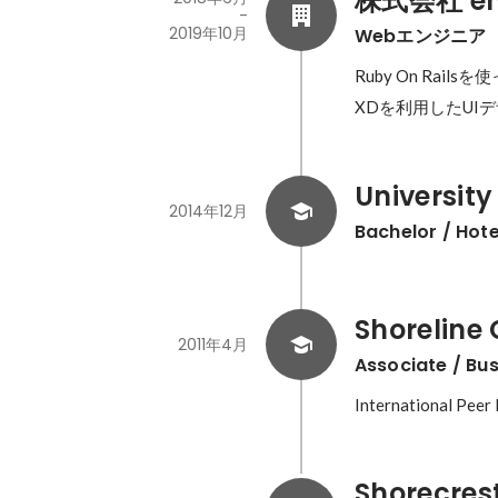
株式会社 ent
-
2019年10月
Webエンジニア
Ruby On Rai
XDを利用したUI
Universit
2014年12月
Bachelor / Ho
Shoreline
2011年4月
Associate / B
International Peer
Shorecres