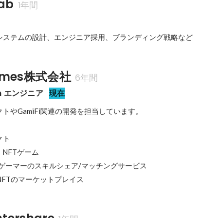
ab
1年間
システムの設計、エンジニア採用、ブランディング戦略など
ames株式会社
6年間
ain エンジニア
現在
トやGamiFi関連の開発を担当しています。

ト

」 NFTゲーム

」 ゲーマーのスキルシェア/マッチングサービス

」 NFTのマーケットプレイス