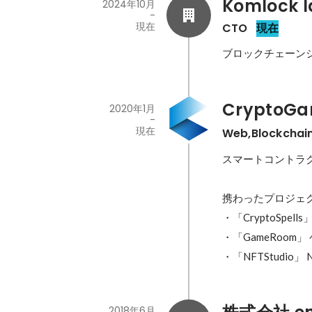
Komlock l
2024年10月
-
現在
CTO
現在
ブロックチェーン
CryptoG
2020年1月
-
現在
Web,Blockch
スマートコントラク
携わったプロジェク
・「CryptoSpells
・「GameRoom
・「NFTStudio
2018年6月