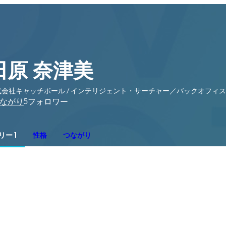
田原 奈津美
式会社キャッチボール / インテリジェント・サーチャー／バックオフィ
5
ながり
フォロワー
ー 1
性格
つながり