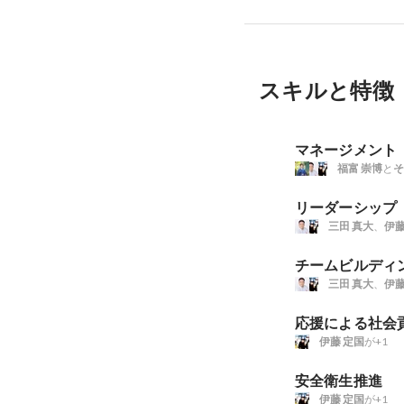
スキルと特徴
マネージメント
福富 崇博
と
そ
リーダーシップ
三田 真大
、
伊藤
チームビルディ
三田 真大
、
伊藤
応援による社会
伊藤 定国
が+1
安全衛生推進
伊藤 定国
が+1