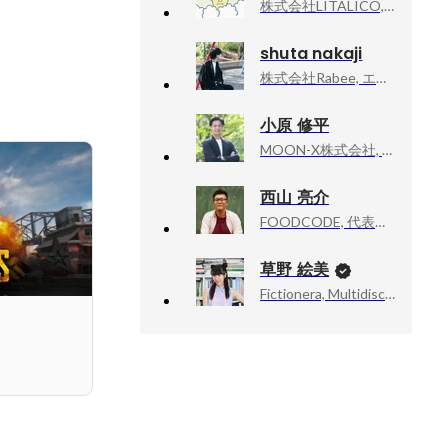
株式会社LITALICO, Senior Executive officer
shuta nakaji
株式会社Rabee, エンジニア
小原 修平
MOON-X株式会社, VP, Head of CEO Office
西山 亮介
FOODCODE, 代表取締役社長
草野 絵美
Fictionera, Multidisciplinary Artist / CEO / Co-Founder