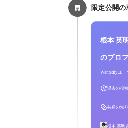
限定公開の
根本 英
のプロ
Wantedl
過去の投
共通の知
根本 英明