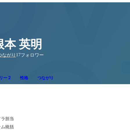
根本 英明
17
つながり
フォロワー
リー 2
性格
つながり
ラ担当

ム統括
