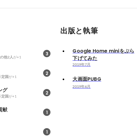
出版と執筆
Google Home miniをぶら
3
の他2人
が+1
下げてみた
2019年7月
2
 定国
が+1
大画面PUBG
2019年6月
ング
2
 定国
が+1
貢献
1
1