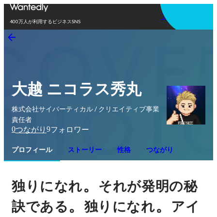
アプリを使う
400万人が利用するビジネスSNS
大越 ニコラス秀丸
株式会社サイバーティカル / クリエイティブ事業
責任者
0
9
つながり
フォロワー
プロフィール
ストーリー
性格
つながり
。
独りになれ
それが発明の秘
。
。
訣である
独りになれ
アイ