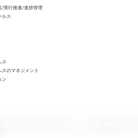
/実行推進/進捗管理

ルス

ス

スのマネジメント

ョン
フランチャイザーからITベンチャーへ！！【社員インタビュー #
社