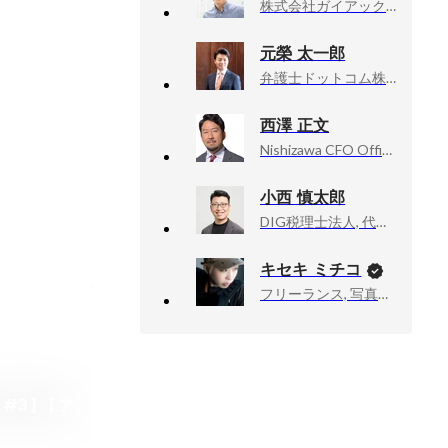
株式会社ガイアックス
元榮 太一郎
弁護士ドットコム株式会社/法律事務所オーセンス, 代表
西澤 正文
Nishizawa CFO Office, 代表公認会計士
小西 慎太郎
DIG税理士法人, 代表社員
キセキ ミチコ
フリーランス, 写真家、ドキュメンタリーカメラマン
3】 | ア