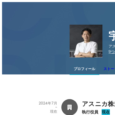
アス
9
つ
プロフィール
ストー
アスニカ株
2024年7月
-
現在
執行役員
現在