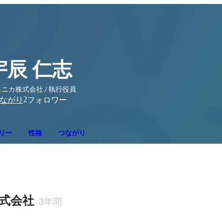
宇辰 仁志
ニカ株式会社 / 執行役員
2
ながり
フォロワー
リー
性格
つながり
式会社
3年間