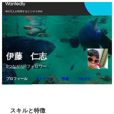
アプリを使う
400万人が利用するビジネスSNS
伊藤 仁志
0
0
つながり
フォロワー
プロフィール
ストーリー
性格
つながり
スキルと特徴