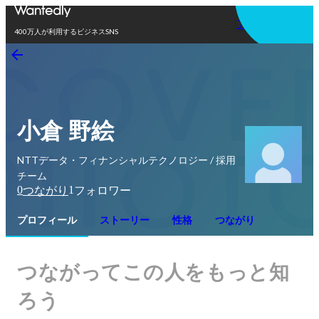
アプリを使う
400万人が利用するビジネスSNS
小倉 野絵
NTTデータ・フィナンシャルテクノロジー / 採用
チーム
0
1
つながり
フォロワー
プロフィール
ストーリー
性格
つながり
つながってこの人をもっと知
ろう