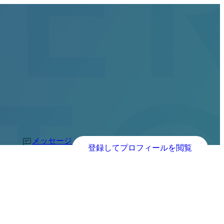
メッセージ
登録してプロフィールを閲覧