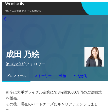
アプリを使う
400万人が利用するビジネスSNS
成田 乃絵
0
0
つながり
フォロワー
プロフィール
ストーリー
性格
つながり
新卒は大手ブライダル企業にて3時間1000万円のご結婚式
を販売。

その後、現在のパートナーズにキャリアチェンジしまし
た。
