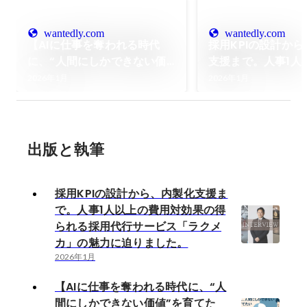
wantedly.com
wantedly.com
【AIに仕事を奪われる時代
採用KPIの設計か
に、“人間にしかできない価
支援まで。人事1人
値”を育てたい】未来をつく
用対効果の得られ
2026年1月
2026年1月
る仲間を募集します
サービス「ラクメ
に迫りました。
出版と執筆
採用KPIの設計から、内製化支援ま
で。人事1人以上の費用対効果の得
られる採用代行サービス「ラクメ
カ」の魅力に迫りました。
2026年1月
【AIに仕事を奪われる時代に、“人
間にしかできない価値”を育てた