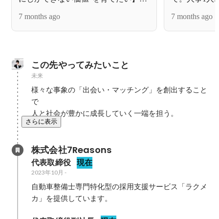
来をつくる仲間を募集します
れる採用代行
7 months ago
7 months ago
の魅力に迫り
この先やってみたいこと
未来
様々な事象の「出会い・マッチング」を創出すること
で

人と社会が豊かに成長していく一端を担う。
さらに表示
株式会社7Reasons
代表取締役
現在
2023年10月
-
自動車整備士専門特化型の採用支援サービス「ラクメ
カ」を提供しています。