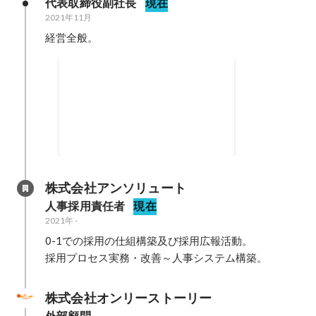
代表取締役副社長
現在
2021年11月
経営全般。
立場に捉われず自分の可能性
に挑戦
人材×自動車整備×ベンチャー業界
のネットワークを活かし 採用×デ
ジタルマーケティング×営業組織
2021年11月
作りのノウハウを強みに活動。 全
国でのセミナー・講演活動や企業
コンサル、事業団体・学校などと
株式会社アンソリュート
のスキーム作りなど。
人事採用責任者
現在
2021年
-
0-1での採用の仕組構築及び採用広報活動。

採用プロセス実務・改善～人事システム構築。
株式会社オンリーストーリー