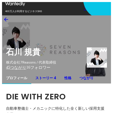
アプリを使う
400万人が利用するビジネスSNS
石川 規貴
株式会社7Reasons / 代表取締役
45
16
つながり
フォロワー
プロフィール
ストーリー 4
性格
つながり
DIE WITH ZERO
自動車整備士・メカニックに特化した全く新しい採用支援