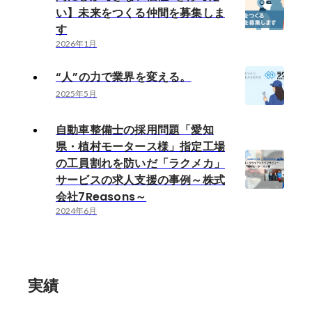
い】未来をつくる仲間を募集しま
す
2026年1月
“人”の力で業界を変える。
2025年5月
自動車整備士の採用問題「愛知
県・植村モータース様」指定工場
の工員割れを防いだ「ラクメカ」
サービスの求人支援の事例～株式
会社7Reasons～
2024年6月
実績