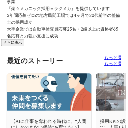
事業

『楽々メカニック採用＝ラクメカ』を提供しています

3年間応募ゼロの地方民間工場では4ヶ月で20代前半の整備
士の採用成功

大手企業では自動車検査員応募25名・2級以上の資格者65
名応募と力強い支援に成功
さらに表示
もっと見る
最近のストーリー
もっと見る
【AIに仕事を奪われる時代に、“人間
採用KPIの
にしかできない価値”を育てたい】未
で。人事1人