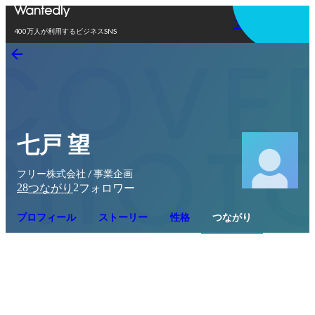
アプリを使う
400万人が利用するビジネスSNS
七戸 望
フリー株式会社 / 事業企画
28
2
つながり
フォロワー
プロフィール
ストーリー
性格
つながり