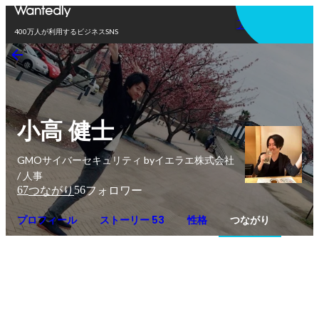
アプリを使う
400万人が利用するビジネスSNS
小高 健士
GMOサイバーセキュリティ byイエラエ株式会社
/ 人事
67
56
つながり
フォロワー
プロフィール
ストーリー 53
性格
つながり