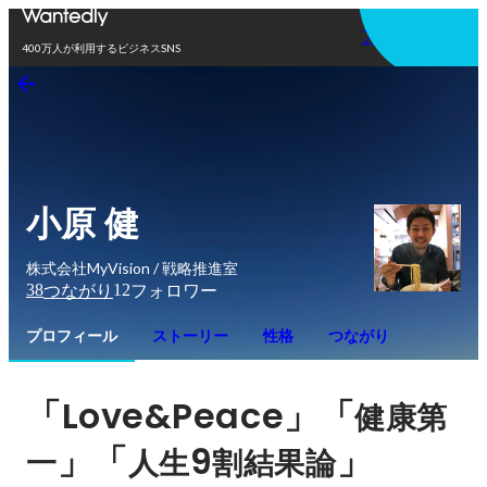
アプリを使う
400万人が利用するビジネスSNS
小原 健
株式会社MyVision / 戦略推進室
38
12
つながり
フォロワー
プロフィール
ストーリー
性格
つながり
「Love&Peace」「
健康第
」「
9
」
一
人生
割結果論