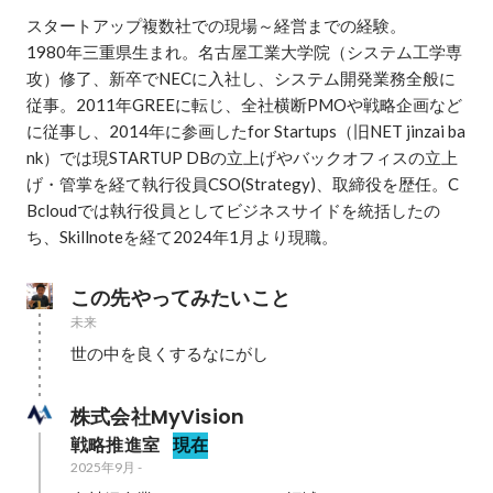
スタートアップ複数社での現場～経営までの経験。

1980年三重県生まれ。名古屋工業大学院（システム工学専
攻）修了、新卒でNECに入社し、システム開発業務全般に
従事。2011年GREEに転じ、全社横断PMOや戦略企画など
に従事し、2014年に参画したfor Startups（旧NET jinzai ba
nk）では現STARTUP DBの立上げやバックオフィスの立上
げ・管掌を経て執行役員CSO(Strategy)、取締役を歴任。C
Bcloudでは執行役員としてビジネスサイドを統括したの
ち、Skillnoteを経て2024年1月より現職。
この先やってみたいこと
未来
世の中を良くするなにがし
株式会社MyVision
戦略推進室
現在
2025年9月
-