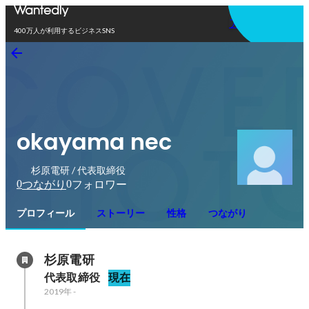
アプリを使う
400万人が利用するビジネスSNS
okayama nec
杉原電研 / 代表取締役
0
0
つながり
フォロワー
プロフィール
ストーリー
性格
つながり
杉原電研
代表取締役
現在
2019年
-