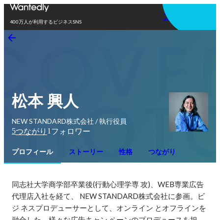
アプリを使う
400万人が利用するビジネスSNS
松本 興人
NEW STANDARD株式会社 / 執行役員
5
1
つながり
フォロワー
プロフィール
ストーリー
性格
つながり
同志社大学商学部卒業後(行動心理学専 攻)、WEB専業広告
代理店入社を経て、 NEW STANDARD株式会社に参画。ビ
ジ ネスプロデューサーとして、オンライン とオフラインを
融合した、様々な広告キャン ペーンのプロデュースを担