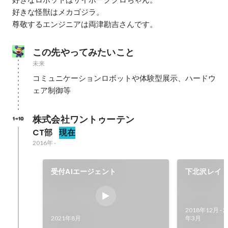
好きな怪獣はメカゴジラ。

尊敬するエンジニアは両津勘吉さんです。
この先やってみたいこと
未来
コミュニケーションロボットや体験型展示、ハードウ
ェア制御等
株式会社ワントゥーテン
CT部
現在
2016年
-
受付AIエージェント
下北沢レイ
2018年12月
-
2
2021年8月
年3月