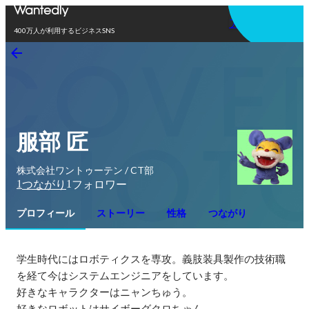
アプリを使う
400万人が利用するビジネスSNS
服部 匠
株式会社ワントゥーテン / CT部
1
1
つながり
フォロワー
プロフィール
ストーリー
性格
つながり
学生時代にはロボティクスを専攻。義肢装具製作の技術職
を経て今はシステムエンジニアをしています。

好きなキャラクターはニャンちゅう。

好きなロボットはサイボーグクロちゃん。
