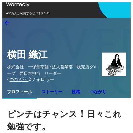
アプリを使う
400万人が利用するビジネスSNS
横田 織江
株式会社 一保堂茶舗 / 法人営業部 販売店グル
ープ 西日本担当 リーダー
4
2
つながり
フォロワー
プロフィール
ストーリー
性格
つながり
！
ピンチはチャンス
日々これ
。
勉強です