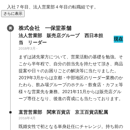
入社７年目、法人営業部４年目の転職組です。
さらに表示
株式会社　一保堂茶舗
法人営業部　販売店グループ　西日本担
現在
当　リーダー
2018年3月
-
まずは諸先輩方について、営業活動の基礎を勉強。そ
こから半年程で、自分の担当先を持たせて頂き、商品
提案や日々のお困りごとの解決等に当たりました。

2019年3月からは京都・中部地区のリーダー業務のか
たわら、飲み場グループのホテル・飲食店・カフェ等
様々な営業先を兼務。2021年11月からは販売店グル
ープ専任となり、後進の育成にも当たっております。
直営営業部　関東百貨店　京王百貨店配属
2016年4月
既婚女性で初となる単身赴任にチャレンジ。持ち前の