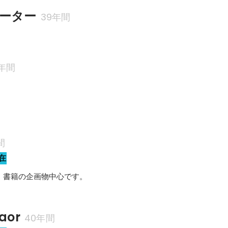
ーター
39年間
8年間
間
在
、書籍の企画物中心です。
raor
40年間