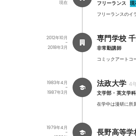
現在
フリーランス
現
フリーランスのイ
専門学校 
2012年10月
-
2018年3月
非常勤講師
コミックアートコ
法政大学
1983年4月
4
-
1987年3月
文学部・英文学
在学中は漫研に所
1979年4月
長野高等学
-