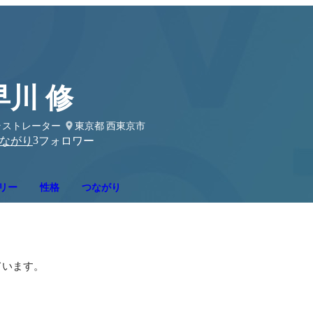
早川 修
ラストレーター
東京都 西東京市
3
ながり
フォロワー
リー
性格
つながり


ています。