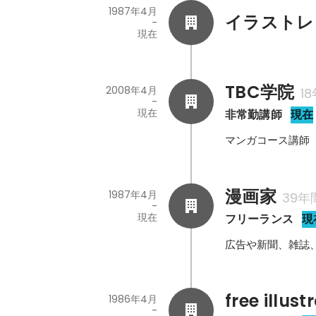
1987年4月
イラストレ
-
現在
TBC学院
2008年4月
1
-
現在
非常勤講師
現在
マンガコース講師
漫画家
1987年4月
39年
-
現在
フリーランス
現
広告や新聞、雑誌
free illust
1986年4月
-