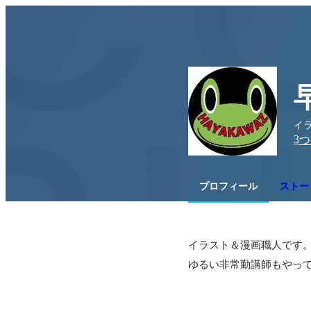
イ
3
つ
プロフィール
ストー
イラスト＆漫画職人です。
ゆるい非常勤講師もやっ