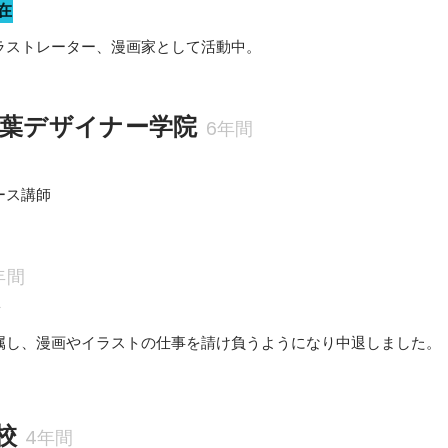
在
ラストレーター、漫画家として活動中。
千葉デザイナー学院
6年間
ース講師
年間
科
属し、漫画やイラストの仕事を請け負うようになり中退しました。
校
4年間