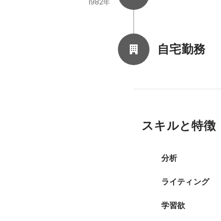
1982年
自宅勤務
スキルと特徴
分析
ライティング
学習欲