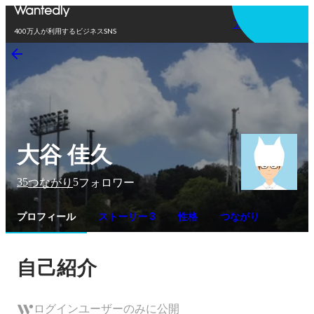
アプリを使う
400万人が利用するビジネスSNS
大谷 佳久
35
5
つながり
フォロワー
プロフィール
ストーリー 3
性格
つながり
自己紹介
ログインユーザーのみに公開