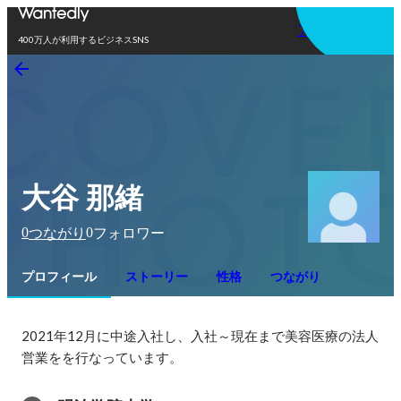
アプリを使う
400万人が利用するビジネスSNS
大谷 那緒
0
0
つながり
フォロワー
プロフィール
ストーリー
性格
つながり
2021年12月に中途入社し、入社～現在まで美容医療の法人