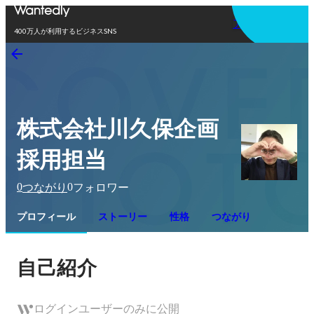
アプリを使う
400万人が利用するビジネスSNS
株式会社川久保企画
採用担当
0
0
つながり
フォロワー
プロフィール
ストーリー
性格
つながり
自己紹介
ログインユーザーのみに公開