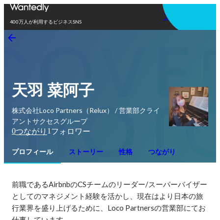
アプリを使う
400万人が利用するビジネスSNS
天羽 菜阿子
株式会社Loco Partners（Relux） / 営業部クライ
アントサクセスグループ
0
1
つながり
フォロワー
プロフィール
ストーリー
性格
つながり
前職であるAirbnbのCSチームのリーダー/スーパーバイザー
としてのマネジメント経験を活かし、現在はより日本の旅
行業界を盛り上げるために、Loco Partnersの営業部にてお
仕事しています。