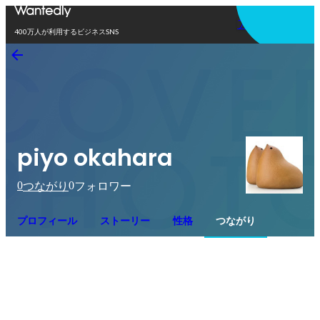
アプリを使う
400万人が利用するビジネスSNS
piyo okahara
0
0
つながり
フォロワー
プロフィール
ストーリー
性格
つながり