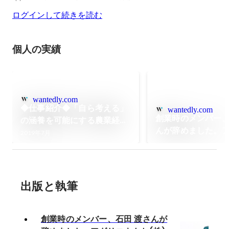
ログインして続きを読む
個人の実績
wantedly.com
◆仕事紹介◆「自ら考える」
wantedly.com
創業時のメンバー、
の涵養を可能にする農業経営
んが辞めました。
塾が各地でスタート
2019年7月
クト(株)の魅力と
出版と執筆
創業時のメンバー、石田 渡さんが