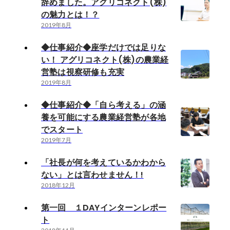
辞めました。アグリコネクト(株)
の魅力とは！？
2019年8月
◆仕事紹介◆座学だけでは足りな
い！ アグリコネクト(株)の農業経
営塾は視察研修も充実
2019年8月
◆仕事紹介◆「自ら考える」の涵
養を可能にする農業経営塾が各地
でスタート
2019年7月
「社長が何を考えているかわから
ない」とは言わせません！!
2018年12月
第一回 １DAYインターンレポー
ト