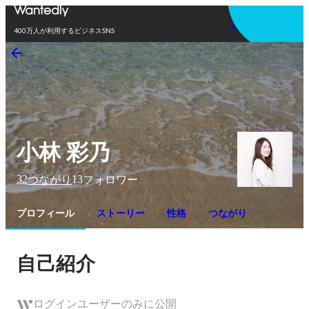
アプリを使う
400万人が利用するビジネスSNS
小林 彩乃
32
13
つながり
フォロワー
プロフィール
ストーリー
性格
つながり
自己紹介
ログインユーザーのみに公開