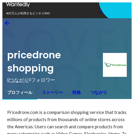
アプリを使う
400万人が利用するビジネスSNS
pricedrone
shopping
0
0
つながり
フォロワー
プロフィール
ストーリー
性格
つながり
Pricedrone.com is a comparison shopping service that tracks 
millions of products from thousands of online stores across 
the Americas. Users can search and compare products from 
many categories such as Video Games, Electronics, Home, Te