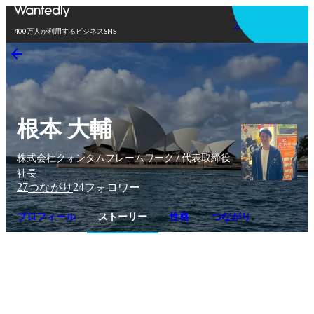
アプリを使う
400万人が利用するビジネスSNS
根本 大輔
株式会社クォンタムフレームワーク / 代表取締役
社長
27
24
つながり
フォロワー
プロフィール
ストーリー
性格
つながり