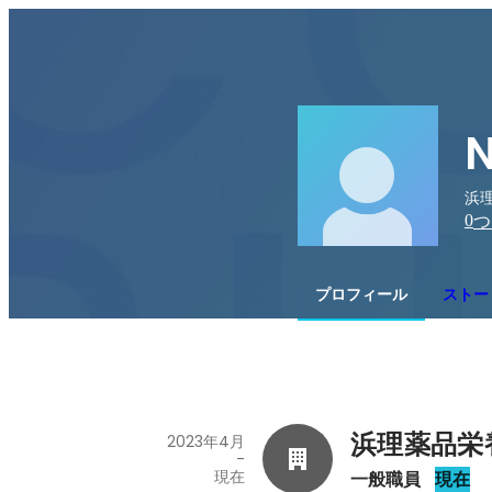
浜理
0
つ
プロフィール
ストー
浜理薬品栄
2023年4月
-
現在
一般職員
現在