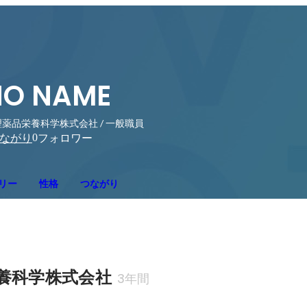
NO NAME
薬品栄養科学株式会社 / 一般職員
0
ながり
フォロワー
リー
性格
つながり
養科学株式会社
3年間