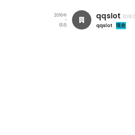
qqslot
2016年
10年
-
現在
qqslot
現在