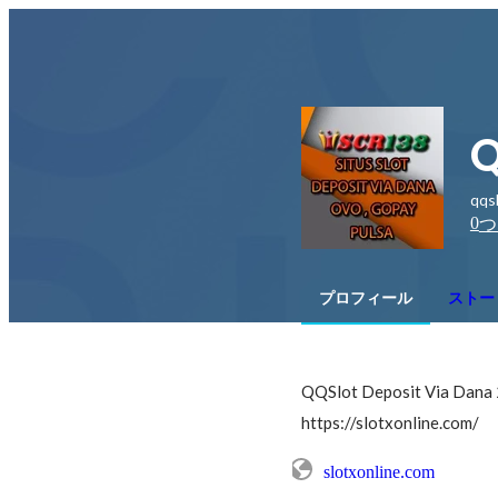
Q
qqsl
0
つ
プロフィール
ストー
QQSlot Deposit Via Dana 2
https://slotxonline.com/
slotxonline.com