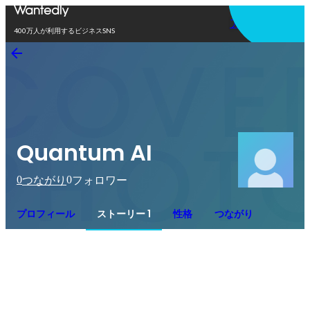
アプリを使う
400万人が利用するビジネスSNS
Quantum AI
0
0
つながり
フォロワー
プロフィール
ストーリー 1
性格
つながり