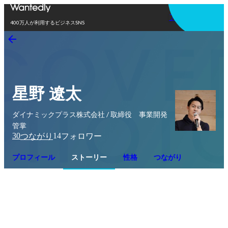
アプリを使う
400万人が利用するビジネスSNS
星野 遼太
ダイナミックプラス株式会社 / 取締役 事業開発
管掌
30
14
つながり
フォロワー
プロフィール
ストーリー
性格
つながり