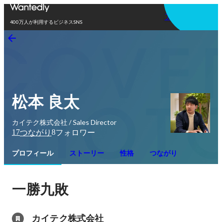
アプリを使う
400万人が利用するビジネスSNS
松本 良太
カイテク株式会社 / Sales Director
17
8
つながり
フォロワー
プロフィール
ストーリー
性格
つながり
一勝九敗
カイテク株式会社