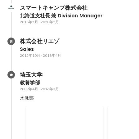
スマートキャンプ株式会社
北海道支社長 兼 Division Manager
2018年5月
-
2020年2月
株式会社リエゾ
Sales
2015年10月
-
2018年4月
埼玉大学
教養学部
2009年4月
-
2016年3月
水泳部
Works Applications
西東京国
Summer Internship
運営委員会