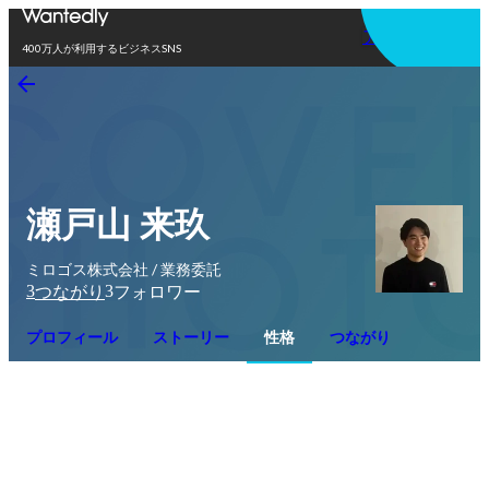
アプリを使う
400万人が利用するビジネスSNS
瀬戸山 来玖
ミロゴス株式会社 / 業務委託
3
3
つながり
フォロワー
プロフィール
ストーリー
性格
つながり